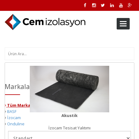
Toggle
navigati
Markalar
Tüm Markalar
BASF
Akustik
İzocam
Onduline
İzocam Tesisat Yalıtımı