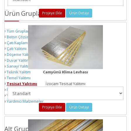
Ürün Grupları
Projeye Ekle
Ürün Detayı
Tüm Gruplar
Beton Çözümleri
Çatı Kaplama
Çatı Yalıtımı
Döşeme Yalıtımı
Duvar Yalıtımı
Sanayi Yalıtımı
Teknik Yalıtım
Camyünü Klima Levhası
Temel Yalıtımı
Tesisat Yalıtımı
İzocam Tesisat Yalıtımı
Ürün Materyalleri
Yapı Çözümleri
Yardımcı Malzemeler
Projeye Ekle
Ürün Detayı
Alt Gruplar