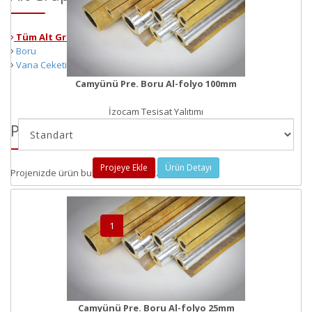
Tüm Alt Gruplar
Boru
Vana Ceketi
Camyünü Pre. Boru Al-folyo 100mm
İzocam Tesisat Yalıtımı
Proje Kalemleri
Projeye Ekle
Ürün Detayı
Projenizde ürün bulunmamaktadır.
1
2
3
4
5
Camyünü Pre. Boru Al-folyo 25mm