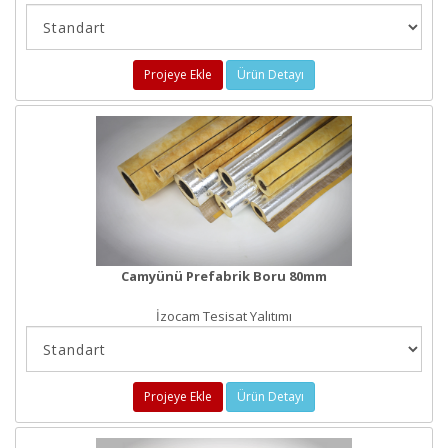
Projeye Ekle
Ürün Detayı
Camyünü Prefabrik Boru 80mm
İzocam Tesisat Yalıtımı
Projeye Ekle
Ürün Detayı