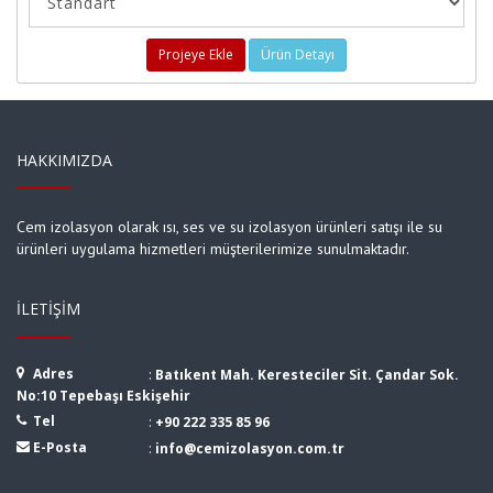
Projeye Ekle
Ürün Detayı
HAKKIMIZDA
Cem izolasyon olarak ısı, ses ve su izolasyon ürünleri satışı ile su
ürünleri uygulama hizmetleri müşterilerimize sunulmaktadır.
İLETIŞIM
Adres
:
Batıkent Mah. Keresteciler Sit. Çandar Sok.
No:10 Tepebaşı Eskişehir
Tel
:
+90 222 335 85 96
E-Posta
:
info@cemizolasyon.com.tr