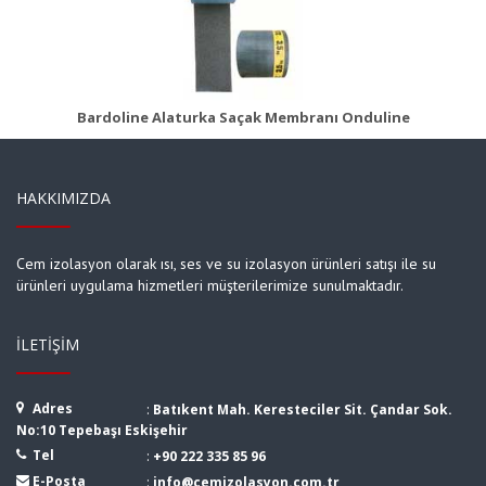
Ürün Detayı
Bardoline Alaturka Saçak Membranı Onduline
HAKKIMIZDA
Cem izolasyon olarak ısı, ses ve su izolasyon ürünleri satışı ile su
ürünleri uygulama hizmetleri müşterilerimize sunulmaktadır.
İLETIŞIM
Adres
:
Batıkent Mah. Keresteciler Sit. Çandar Sok.
No:10 Tepebaşı Eskişehir
Tel
:
+90 222 335 85 96
E-Posta
:
info@cemizolasyon.com.tr