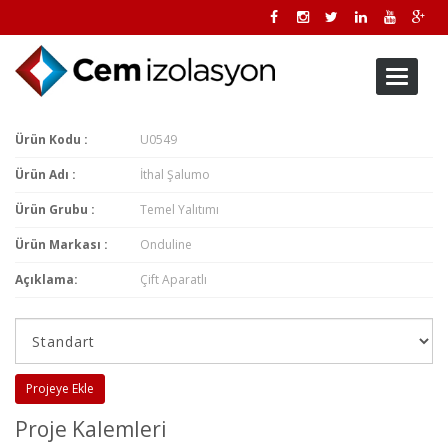
Toggle
navigati
Ürün Kodu :
U0549
Ürün Adı :
İthal Şalumo
Ürün Grubu :
Temel Yalıtımı
Ürün Markası :
Onduline
Açıklama:
Çift Aparatlı
Projeye Ekle
Proje Kalemleri