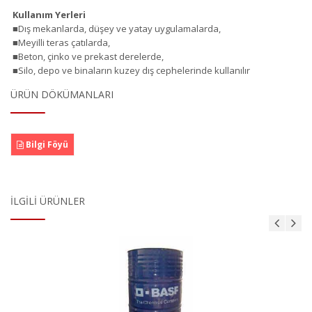
Kullanım Yerleri
■Dış mekanlarda, düşey ve yatay uygulamalarda,
■Meyilli teras çatılarda,
■Beton, çinko ve prekast derelerde,
■Silo, depo ve binaların kuzey dış cephelerinde kullanılır
ÜRÜN DÖKÜMANLARI
Bilgi Föyü
İLGILI ÜRÜNLER
MasterBrace ADH 1406 (Concresive)
Ürün Detayı