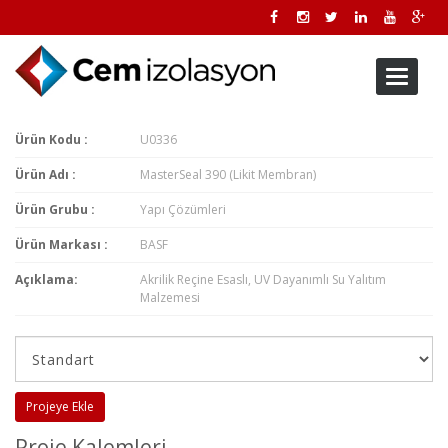
Toggle
navigati
Ürün Kodu :
U0336
Ürün Adı :
MasterSeal 390 (Likit Membran)
Ürün Grubu :
Yapı Çözümleri
Ürün Markası :
BASF
Açıklama:
Akrilik Reçine Esaslı, UV Dayanımlı Su Yalıtım
Malzemesi
Projeye Ekle
Proje Kalemleri