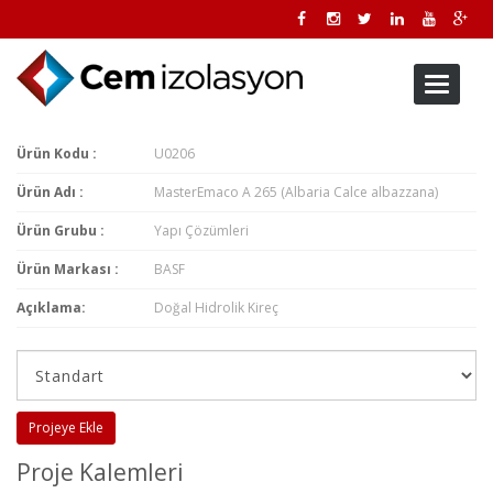
Toggle
navigati
Ürün Kodu :
U0206
Ürün Adı :
MasterEmaco A 265 (Albaria Calce albazzana)
Ürün Grubu :
Yapı Çözümleri
Ürün Markası :
BASF
Açıklama:
Doğal Hidrolik Kireç
Projeye Ekle
Proje Kalemleri