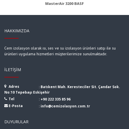
MasterAir 3200 BASF
HAKKIMIZDA
Cem izolasyon olarak ısı, ses ve su izolasyon ürünleri satışı ile su
ürünleri uygulama hizmetleri müşterilerimize sunulmaktadır.
İLETIŞIM
Adres
:
Batıkent Mah. Keresteciler Sit. Çandar Sok.
No:10 Tepebaşı Eskişehir
Tel
:
+90 222 335 85 96
E-Posta
:
info@cemizolasyon.com.tr
DUYURULAR