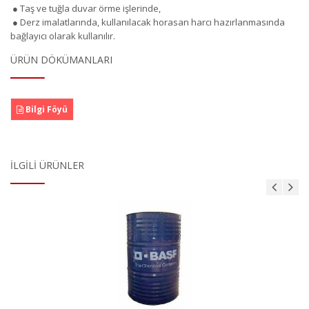
● Taş ve tuğla duvar örme işlerinde,
● Derz imalatlarında, kullanılacak horasan harcı hazırlanmasında
bağlayıcı olarak kullanılır.
ÜRÜN DÖKÜMANLARI
Bilgi Föyü
İLGILI ÜRÜNLER
MasterBrace ADH 1406 (Concresive)
Ürün Detayı