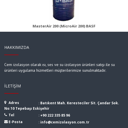
Ürün Detayı
MasterAir 200 (MicroAir 200) BASF
HAKKIMIZDA
Cem izolasyon olarak ısı, ses ve su izolasyon ürünleri satışı ile su
ürünleri uygulama hizmetleri müşterilerimize sunulmaktadır.
İLETIŞIM
Adres
:
Batıkent Mah. Keresteciler Sit. Çandar Sok.
No:10 Tepebaşı Eskişehir
Tel
:
+90 222 335 85 96
E-Posta
:
info@cemizolasyon.com.tr