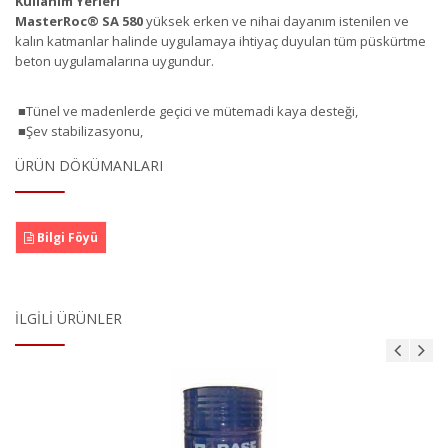
Kullanım Yerleri
MasterRoc
®
SA 580
yüksek erken ve nihai dayanım istenilen ve
kalın katmanlar halinde uygulamaya ihtiyaç duyulan tüm püskürtme
beton uygulamalarına uygundur.
■Tünel ve madenlerde geçici ve mütemadi kaya desteği,
■Şev stabilizasyonu,
ÜRÜN DÖKÜMANLARI
Bilgi Föyü
İLGILI ÜRÜNLER
MasterAir 200B (MicroAir 200B)