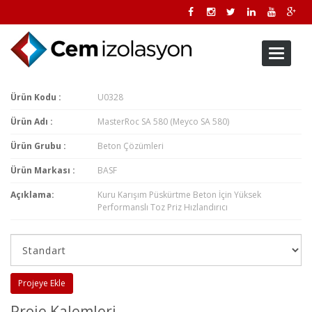
Toggle
navigati
Ürün Kodu :
U0328
Ürün Adı :
MasterRoc SA 580 (Meyco SA 580)
Ürün Grubu :
Beton Çözümleri
Ürün Markası :
BASF
Açıklama:
Kuru Karışım Püskürtme Beton İçin Yüksek
Performanslı Toz Priz Hızlandırıcı
Projeye Ekle
Proje Kalemleri