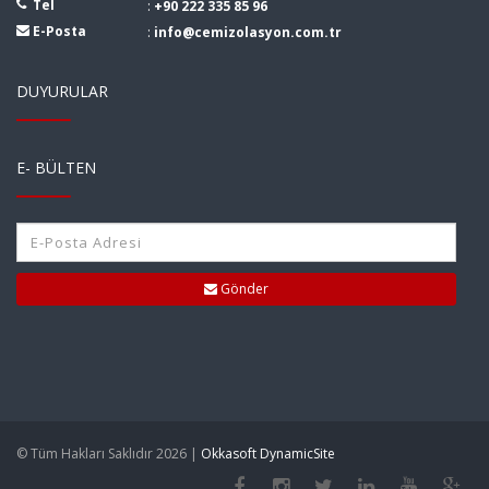
Tel
:
+90 222 335 85 96
E-Posta
:
info@cemizolasyon.com.tr
DUYURULAR
E- BÜLTEN
Gönder
© Tüm Hakları Saklıdır 2026 |
Okkasoft DynamicSite