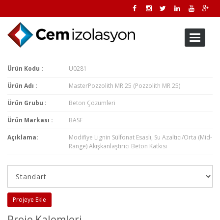
Toggle
navigati
Ürün Kodu :
U0281
Ürün Adı :
MasterPozzolith MR 25 (Pozzolith MR 25)
Ürün Grubu :
Beton Çözümleri
Ürün Markası :
BASF
Açıklama:
Modifiye Lignin Sülfonat Esaslı, Su Azaltıcı/Orta (Mid-
Range) Akışkanlaştırıcı Beton Katkısı
Projeye Ekle
Proje Kalemleri