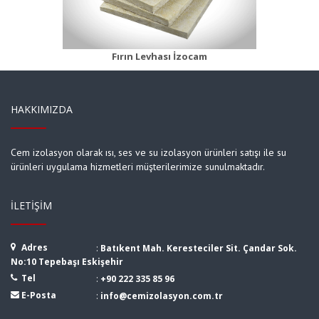
Ürün Detayı
Fırın Levhası İzocam
HAKKIMIZDA
Cem izolasyon olarak ısı, ses ve su izolasyon ürünleri satışı ile su
ürünleri uygulama hizmetleri müşterilerimize sunulmaktadır.
İLETIŞIM
Adres
:
Batıkent Mah. Keresteciler Sit. Çandar Sok.
No:10 Tepebaşı Eskişehir
Tel
:
+90 222 335 85 96
E-Posta
:
info@cemizolasyon.com.tr