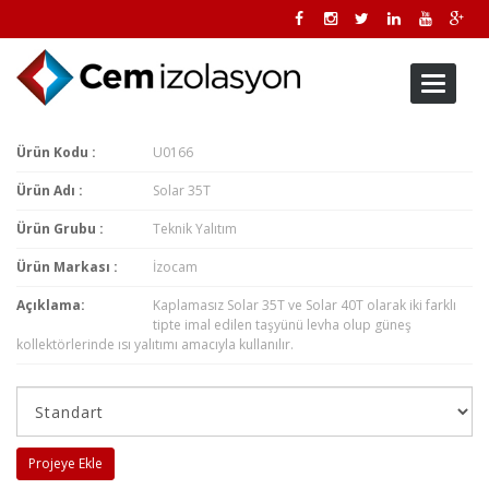
Toggle
navigati
Ürün Kodu :
U0166
Ürün Adı :
Solar 35T
Ürün Grubu :
Teknik Yalıtım
Ürün Markası :
İzocam
Açıklama:
Kaplamasız Solar 35T ve Solar 40T olarak iki farklı
tipte imal edilen taşyünü levha olup güneş
kollektörlerinde ısı yalıtımı amacıyla kullanılır.
Projeye Ekle