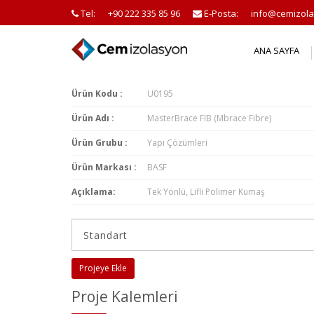
Tel:
+90 222 335 85 96
E-Posta:
info@cemizola
ANA SAYFA
Ürün Kodu :
U0195
Ürün Adı :
MasterBrace FIB (Mbrace Fibre)
Ürün Grubu :
Yapı Çözümleri
Ürün Markası :
BASF
Açıklama:
Tek Yönlü, Lifli Polimer Kumaş
Projeye Ekle
Proje Kalemleri