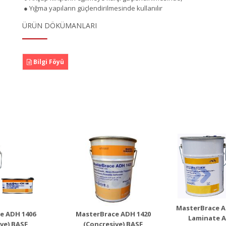
● Yığma yapıların güçlendirilmesinde kullanılır
ÜRÜN DÖKÜMANLARI
Bilgi Föyü
MasterBrace ADH
Maste
rBrace ADH
4000 (Mbrace
(Mbr
Concresive)
Laminate Adesivo)
Ürü
n Detayı
Ürün Detayı
MasterBrace A
e ADH 1406
MasterBrace ADH 1420
Laminate A
ve) BASF
(Concresive) BASF