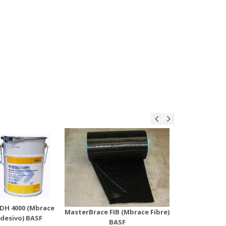
Maste
rBrace FIB
MasterBrace LAM
(Mbr
ace Fibre)
(Mbrace Laminate)
Ür
n Detayı
Ürün Detayı
DH 4000 (Mbrace
MasterBrace FIB (Mbrace Fibre)
MasterBra
desivo) BASF
BASF
Lamin