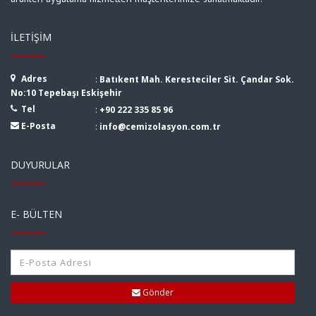
İLETIŞIM
Adres
:
Batıkent Mah. Keresteciler Sit. Çandar Sok.
No:10 Tepebaşı Eskişehir
Tel
:
+90 222 335 85 96
E-Posta
:
info@cemizolasyon.com.tr
DUYURULAR
E- BÜLTEN
Gönder