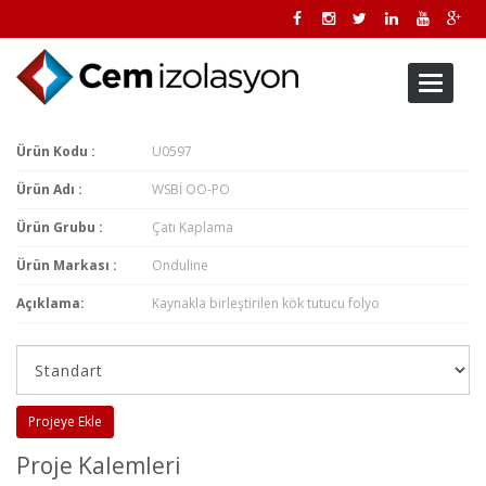
Toggle
navigati
Ürün Kodu :
U0597
Ürün Adı :
WSBİ OO-PO
Ürün Grubu :
Çatı Kaplama
Ürün Markası :
Onduline
Açıklama:
Kaynakla birleştirilen kök tutucu folyo
Projeye Ekle
Proje Kalemleri