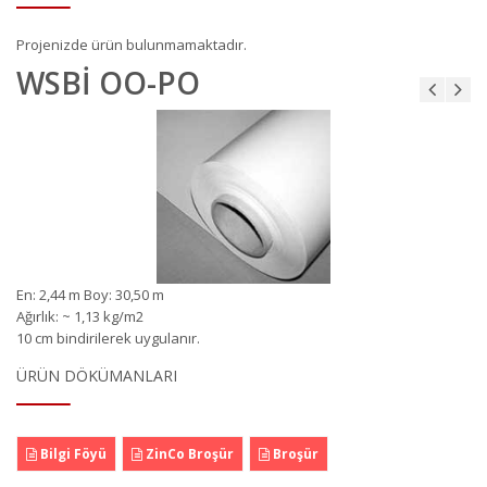
Projenizde ürün bulunmamaktadır.
WSBİ OO-PO
En
:
2
,
44 m Boy
:
30
,
50 m
A
ğırl
ı
k
:
~
1
,
13
kg
/
m
2
10 cm
bindirilerek
uygulanı
r
.
ÜRÜN DÖKÜMANLARI
Bilgi Föyü
ZinCo Broşür
Broşür