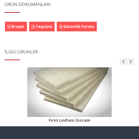
ÜRÜN DÖKÜMANLARI
Broşür
Taşyünü
Güvenlik Formu
İLGILI ÜRÜNLER
Fırın Şiltesi 55 Beyaz
Ürün Detayı
Fırın Levhası İzocam