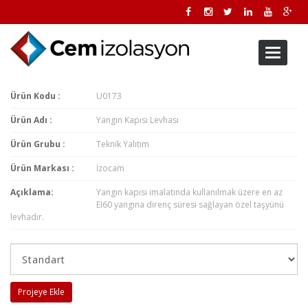
Toggle
navigati
Ürün Kodu :
U0173
Ürün Adı :
Yangın Kapısı Levhası
Ürün Grubu :
Teknik Yalıtım
Ürün Markası :
İzocam
Açıklama:
Yangın kapısı imalatında kullanılmak üzere en az
EI60 yangına direnç süresi sağlayan özel taşyünü
levhadır.
Projeye Ekle