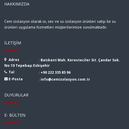
HAKKIMIZDA
Cem izolasyon olarak ısı, ses ve su izolasyon ürünleri satışı ile su
ürünleri uygulama hizmetleri müşterilerimize sunulmaktadır.
İLETIŞIM
Adres
:
Batıkent Mah. Keresteciler Sit. Çandar Sok.
No:10 Tepebaşı Eskişehir
Tel
:
+90 222 335 85 96
E-Posta
:
info@cemizolasyon.com.tr
DUYURULAR
E- BÜLTEN