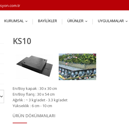
syon.com.tr
KURUMSAL
BAYILIKLER
ÜRÜNLER
UYGULAMALAR
...
...
.
KS10
En
/
Boy
kapak
:
30 x 30
cm
En
/
Boy
flan
ş : 30 x 54 cm
Ağı
rl
ı
k
:
~
3
kg
/
adet
-
3.3
kg
/
adet
Yü
kseklik
: 6 cm
-
10 cm
ÜRÜN DÖKÜMANLARI