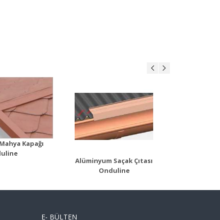
Alüminyum Z-Profil
Alümi
nyum Saçak
Çıtası
Ürün Detayı
Ür
n Detayı
Mahya Kapağı
uline
Alüminyum Saçak Çıtası
Alüminyum Z
Onduline
E- BÜLTEN