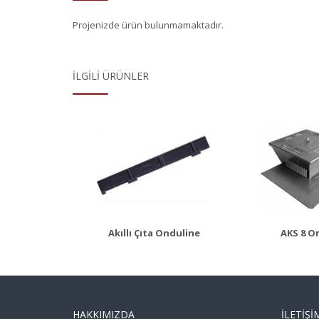
Projenizde ürün bulunmamaktadır.
İLGILI ÜRÜNLER
lı Çıta
AKS 8
Al
 Detayı
Ürün Detayı
Ürü
Akıllı Çıta Onduline
AKS 8 O
HAKKIMIZDA
İLETIŞI