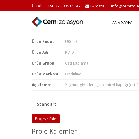
Tel:
+90 222 335 85 96
E-Posta:
info@cemizola
ANA SAYFA
Ürün Kodu :
U0600
Ürün Adı :
KS10
Ürün Grubu :
Çatı Kaplama
Ürün Markası :
Onduline
Açıklama:
Yağmur giderleri için kontrol kapağı (orta)
Projeye Ekle
Proje Kalemleri