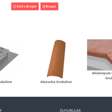
ZinCo Broşür
Broşür
Alüminyum Mahya
aturka
Alümi
Kapağı
n Detayı
Ürün Detayı
Ürü
Alüminyum 
Ond
nduline
Alaturka Onduline
M
DUYURULAR