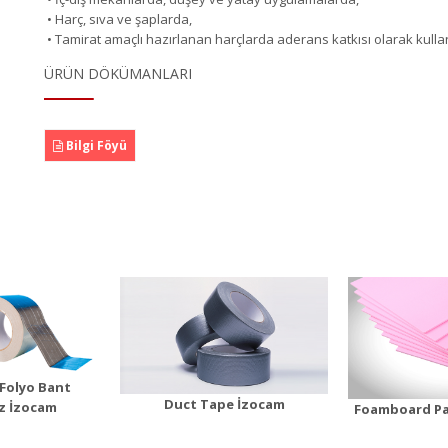
• Harç, sıva ve şaplarda,
• Tamirat amaçlı hazırlanan harçlarda aderans katkısı olarak kullanı
ÜRÜN DÖKÜMANLARI
Bilgi Föyü
ct Tape
İzocam
Foamboard Parke
Altı
n Detayı
Ürü
Ürün Detayı
Folyo Bant
Duct Tape İzocam
z İzocam
Foamboard Pa