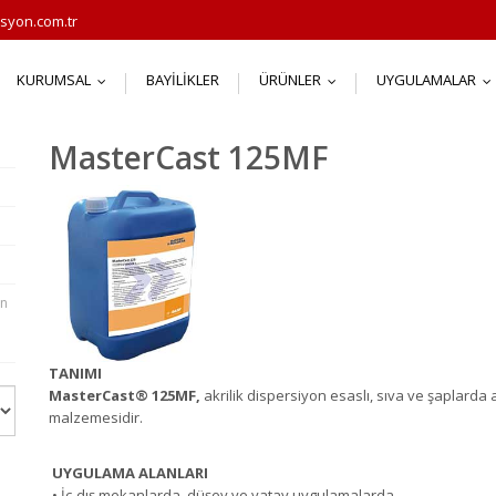
syon.com.tr
KURUMSAL
BAYILIKLER
ÜRÜNLER
UYGULAMALAR
...
...
.
MasterCast 125MF
in
TANIMI
MasterCast
®
125MF,
akrilik dispersiyon esaslı, sıva ve şaplarda ad
malzemesidir.
UYGULAMA ALANLARI
• İç-dış mekanlarda, düşey ve yatay uygulamalarda,