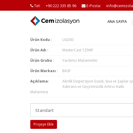
Tel:
+90 222 335 85 96
E-Posta:
info@cemizola
ANA SAYFA
Ürün Kodu :
U0200
Ürün Adı :
MasterCast 125MF
Ürün Grubu :
Yardımcı Malzemeler
Ürün Markası :
BASF
Açıklama:
Akrilik Dispersiyon Esaslı, Sıva ve Şaplar iç
Aderans ve Geçirimsizlik Artırıcı Katkı
Malzemesi
Projeye Ekle