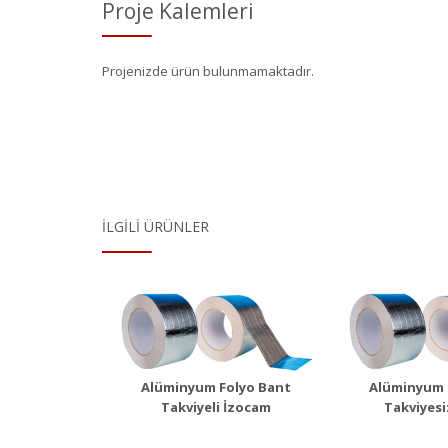
Proje Kalemleri
Projenizde ürün bulunmamaktadır.
İLGILI ÜRÜNLER
Du
yum Folyo
Alüminyum Folyo
akviyeli
Bant Takviyesiz
Ürü
 Detayı
Ürün Detayı
Alüminyum Folyo Bant
Alüminyum 
Takviyeli İzocam
Takviyesi