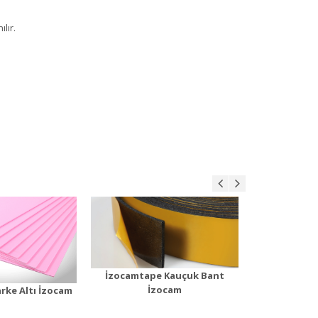
lır.
tape Kauçuk
İzopan
K
Bant
Ürün Detayı
Ür
n Detayı
İzocamtape Kauçuk Bant
İzocam
rke Altı İzocam
İzop