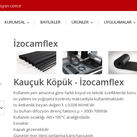
syon.com.tr
KURUMSAL
BAYILIKLER
ÜRÜNLER
UYGULAMALAR
...
...
.
İzocamflex
Kauçuk Köpük - İzocamflex
la
Kullanım yeri amacına göre farklı boyut ve teknik özelliklerde boru 
Isı yalıtımı ve yoğuşma kontrolu maksadıyla kullanılmaktadır.
Isı iletkenlik beyan değeri λ ≤ 0,038 W/mK’dir.
Su buharı difüzyon direnç faktörü μ > 3000-7000’dir.
Kullanım sıcaklığı -60/+105°C aralığındadır.
Esnektir.
Kapalı gözeneklidir.
Güneşin mor ötesi ışınlarına karşı hassastır.