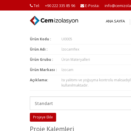
Tel:
+90 222 335 85 96
E-Posta:
info@cemizola
ANA SAYFA
Ürün Kodu :
U0005
Ürün Adı :
İzocamflex
Ürün Grubu :
Ürün Materyalleri
Ürün Markası :
İzocam
Açıklama:
Isı yalıtımı ve yoğuşma kontrolu maksadıy
kullanılmaktadır.
Projeye Ekle
Proje Kalemleri