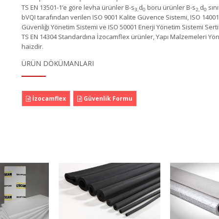
TS EN 13501-1’e göre levha ürünler B-s
d
boru ürünler B-s
d
sını
3,
0
2,
0
bVQI tarafından verilen ISO 9001 Kalite Güvence Sistemi, ISO 14001 
Güvenliği Yönetim Sistemi ve ISO 50001 Enerji Yönetim Sistemi Sertif
TS EN 14304 Standardına İzocamflex ürünler, Yapı Malzemeleri Yöne
haizdir.
ÜRÜN DÖKÜMANLARI
İzocamflex
Güvenlik Formu
camflex
PEflex
T
n Detayı
Ürün Detayı
Ürü