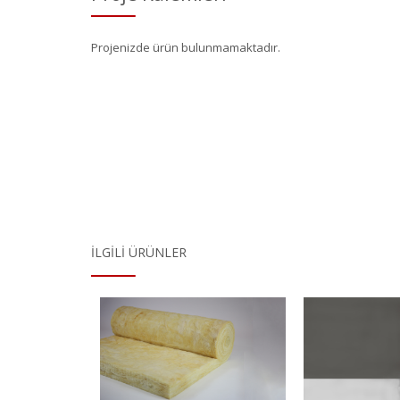
Projenizde ürün bulunmamaktadır.
İLGILI ÜRÜNLER
myünü
EPS İzopor
İzo
 Detayı
Ürün Detayı
Ürü