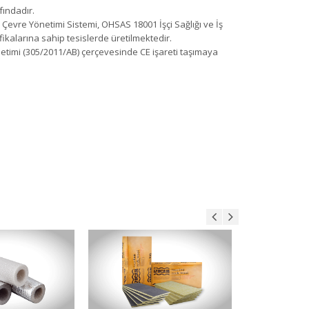
fındadır.
Çevre Yönetimi Sistemi, OHSAS 18001 İşçi Sağlığı ve İş
ikalarına sahip tesislerde üretilmektedir.
timi (305/2011/AB) çerçevesinde CE işareti taşımaya
aşyünü
XPS Foamboard
n Detayı
Ürün Detayı