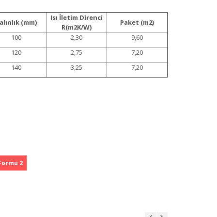
Isı İletim Direnci
alınlık (mm)
Paket (m2)
R(m2K/W)
100
2,30
9,60
120
2,75
7,20
140
3,25
7,20
Formu 2