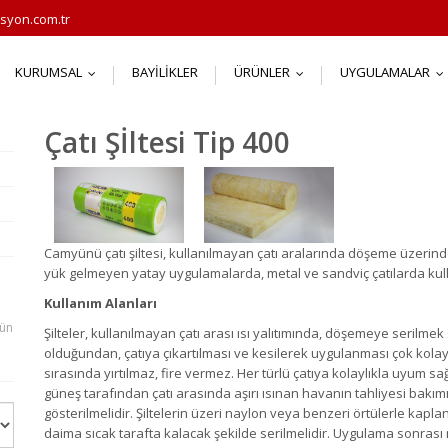
syon.com.tr
KURUMSAL
BAYILIKLER
ÜRÜNLER
UYGULAMALAR
...
...
.
Çatı Şİltesi Tip 400
Camyünü çatı şiltesi, kullanılmayan çatı aralarında döşeme üzerinde
yük gelmeyen yatay uygulamalarda, metal ve sandviç çatılarda kulla
Kullanım Alanları
nün
Şilteler, kullanılmayan çatı arası ısı yalıtımında, döşemeye serilmek 
olduğundan, çatıya çıkartılması ve kesilerek uygulanması çok kola
sırasında yırtılmaz, fire vermez. Her türlü çatıya kolaylıkla uyum sa
güneş tarafından çatı arasında aşırı ısınan havanın tahliyesi bakı
gösterilmelidir. Şiltelerin üzeri naylon veya benzeri örtülerle kapla
daima sıcak tarafta kalacak şekilde serilmelidir. Uygulama sonra