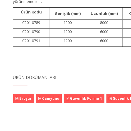
yürünmemelidir.
Ürün Kodu
Genişlik (mm)
Uzunluk (mm)
K
C201-0789
1200
8000
C201-0790
1200
6000
C201-0791
1200
6000
ÜRÜN DÖKÜMANLARI
Broşür
Camyünü
Güvenlik Formu 1
Güvenlik 