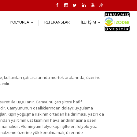
POLYUREA
REFERANSLAR
İLETIŞIM
..
...
...
, kullanılan çatı aralarında mertek aralarında, üzerine
nılır.
sureti ile uygulanır. Camyünü çatı şiltesi hafif
ydır. Camyününün özelliklerinden dolayı; uygulama
ğlar. Kışın yoğuşma riskinin ortadan kaldırılması, yazın da
mından yalıtımın üst kısmının havalandırılmasına özen
nmamalıdır. Alüminyum folyo kaplı şilteler, folyolu yüz
sı malzeme üzerine yük konulmamalı, üzerinde