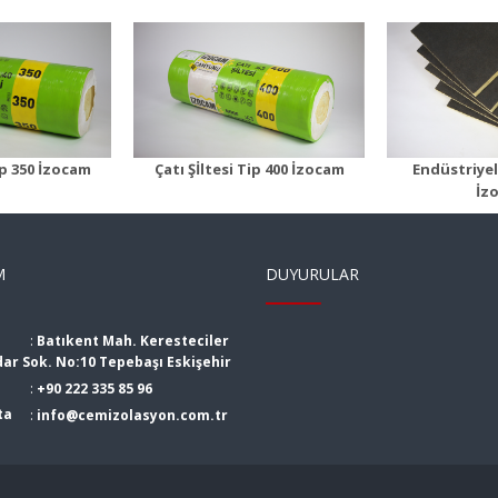
tesi Tip 400
Foamb
Endüstriyel Yapı
Levhası
n Detayı
Ürü
Ürün Detayı
ip 350 İzocam
Çatı Şİltesi Tip 400 İzocam
Endüstriyel
İz
M
DUYURULAR
:
Batıkent Mah. Keresteciler
dar Sok. No:10 Tepebaşı Eskişehir
:
+90 222 335 85 96
ta
:
info@cemizolasyon.com.tr