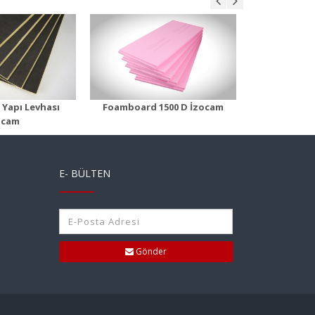
oard 1500 D
Foamboard 2000 D
Foam
n Detayı
Ürün Detayı
Ür
 Yapı Levhası
Foamboard 1500 D İzocam
Foamboard
ocam
E- BÜLTEN
Gönder