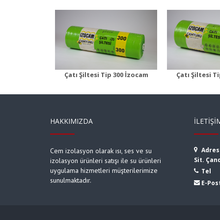
esi Tip 300
Çatı Şiltesi Tip 350
Çatı Şİl
 Detayı
Ürün Detayı
Ürü
Çatı Şiltesi Tip 300 İzocam
Çatı Şiltesi T
HAKKIMIZDA
İLETIŞI
Adres
Cem izolasyon olarak ısı, ses ve su
Sit. Çan
izolasyon ürünleri satışı ile su ürünleri
uygulama hizmetleri müşterilerimize
Tel
sunulmaktadır.
E-Pos