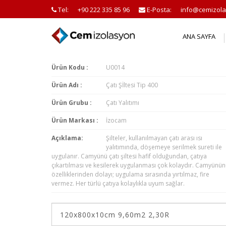
Tel:
+90 222 335 85 96
E-Posta:
info@cemizola
ANA SAYFA
Ürün Kodu :
U0014
Ürün Adı :
Çatı Şİltesi Tip 400
Ürün Grubu :
Çatı Yalıtımı
Ürün Markası :
İzocam
Açıklama:
Şilteler, kullanılmayan çatı arası ısı
yalıtımında, döşemeye serilmek sureti ile
uygulanır. Camyünü çatı şiltesi hafif olduğundan, çatıya
çıkartılması ve kesilerek uygulanması çok kolaydır. Camyünü
özelliklerinden dolayı; uygulama sırasında yırtılmaz, fire
vermez. Her türlü çatıya kolaylıkla uyum sağlar.