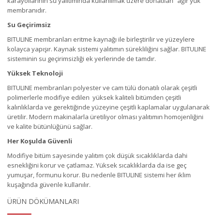
karayollarının su yalıtımında kullanılmak üzere donatılan “ağır yük”
membranıdır.
Su Geçirimsiz
BITULINE membranları eritme kaynağı ile birleştirilir ve yüzeylere
kolayca yapışır. Kaynak sistemi yalıtımın sürekliliğini sağlar. BITULINE
sisteminin su geçirimsizliği ek yerlerinde de tamdır.
Yüksek Teknoloji
BITULINE membranları polyester ve cam tülü donatılı olarak çeşitli
polimerlerle modifiye edilen yüksek kaliteli bitümden çeşitli
kalınlıklarda ve gerektiğinde yüzeyine çeşitli kaplamalar uygulanarak
üretilir. Modern makinalarla üretiliyor olması yalıtımın homojenliğini
ve kalite bütünlüğünü sağlar.
Her Koşulda Güvenli
Modifiye bitüm sayesinde yalıtım çok düşük sıcaklıklarda dahi
esnekliğini korur ve çatlamaz. Yüksek sıcaklıklarda da ise geç
yumuşar, formunu korur. Bu nedenle BITULINE sistemi her iklim
kuşağında güvenle kullanılır.
ÜRÜN DÖKÜMANLARI