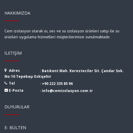
HAKKIMIZDA
Cem izolasyon olarak ısı, ses ve su izolasyon ürünleri satışı ile su
ürünleri uygulama hizmetleri müşterilerimize sunulmaktadır.
İLETIŞIM
Adres
:
Batıkent Mah. Keresteciler Sit. Çandar Sok.
No:10 Tepebaşı Eskişehir
Tel
:
+90 222 335 85 96
E-Posta
:
info@cemizolasyon.com.tr
DUYURULAR
E- BÜLTEN