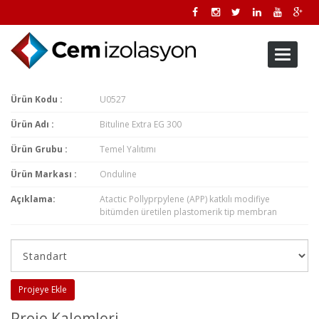
Toggle
navigati
Ürün Kodu :
U0527
Ürün Adı :
Bituline Extra EG 300
Ürün Grubu :
Temel Yalıtımı
Ürün Markası :
Onduline
Açıklama:
Atactic Pollyprpylene (APP) katkılı modifiye
bitümden üretilen plastomerik tip membran
Projeye Ekle
Proje Kalemleri