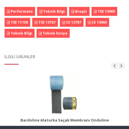
Performans
Teknik Bilgi
Broşür
TSE 13969
TSE 11758
TSE 13707
CE 13707
CE 13969
Teknik Bilgi
Teknik Dosya
İLGILI ÜRÜNLER
ı
Bituline Astar
Ürün Detayı
Bardoline Alaturka Saçak Membranı Onduline