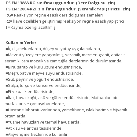
TS EN 13888-RG sınıfına uygundur. (Derz Dolgusu için)
TS EN 12004-R2T sınıfına uygundur. (Seramik Yapıştırıcısı için)
RG= Reaksiyon reçine esaslı derz dolgu malzemeleri
R2= İlave özellikleri geliştirilmiş reaksiyon reçine esaslı yapıştırıcı
T= Kayma özelliği azaltılmış
Kullanım Yerleri
■İç-dış mekanlarda, düşey ve yatay uygulamalarda,
■Mevcut yüzeylere yapıştırılmış, seramik, mermer, granit, antiasit
seramik, cam mozaik ve cam tuğla derzlerinin doldurulmasında,
■Bira, şarap ve kuru üzüm endüstrisinde,
■Meşrubat ve meyve suyu endüstrisinde,
■Süt, peynir ve yoğurt endüstrisinde,
■Salça, turşu ve konserve endüstrisinde,
■Et ve balık endüstrisinde,
■İlaç, boya, kağıt, akü ve gübre endüstrisinde, Matbaalar, otel
mutfakları ve çamaşırhanelerde,
■Hastane laboratuvarlarında, yemekhane, ıslak hacim ve hijyenik
ortamlarda,
■Yüzme havuzları ve termal havuzlarda,
■Atık su ve arıtma tesislerinde,
■Alışveriş merkezlerinde kullanılır.