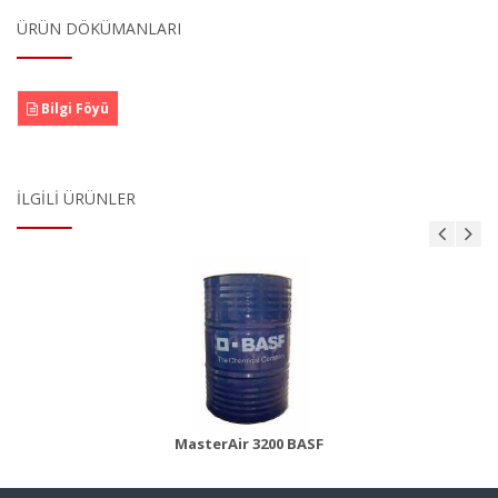
ÜRÜN DÖKÜMANLARI
Bilgi Föyü
İLGILI ÜRÜNLER
MasterBrace ADH 1406 (Concresive)
Ürün Detayı
MasterAir 3200 BASF