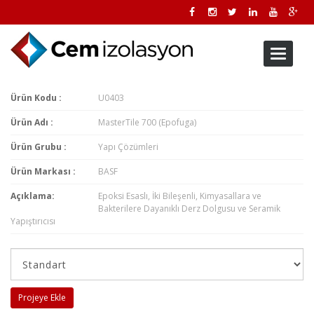
Toggle
navigati
Ürün Kodu :
U0403
Ürün Adı :
MasterTile 700 (Epofuga)
Ürün Grubu :
Yapı Çözümleri
Ürün Markası :
BASF
Açıklama:
Epoksi Esaslı, İki Bileşenli, Kimyasallara ve
Bakterilere Dayanıklı Derz Dolgusu ve Seramik
Yapıştırıcısı
Projeye Ekle