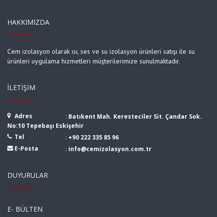
HAKKIMIZDA
Cem izolasyon olarak ısı, ses ve su izolasyon ürünleri satışı ile su
ürünleri uygulama hizmetleri müşterilerimize sunulmaktadır.
İLETIŞIM
Adres
:
Batıkent Mah. Keresteciler Sit. Çandar Sok.
No:10 Tepebaşı Eskişehir
Tel
:
+90 222 335 85 96
E-Posta
:
info@cemizolasyon.com.tr
DUYURULAR
E- BÜLTEN