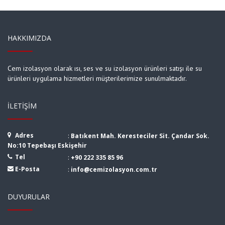
HAKKIMIZDA
Cem izolasyon olarak ısı, ses ve su izolasyon ürünleri satışı ile su
ürünleri uygulama hizmetleri müşterilerimize sunulmaktadır.
İLETIŞIM
Adres
:
Batıkent Mah. Keresteciler Sit. Çandar Sok.
No:10 Tepebaşı Eskişehir
Tel
:
+90 222 335 85 96
E-Posta
:
info@cemizolasyon.com.tr
DUYURULAR