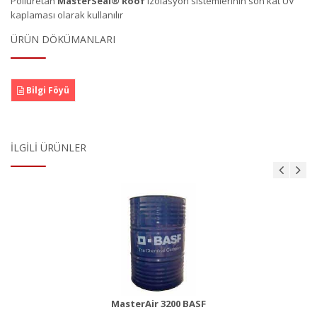
Poliüretan
MasterSeal
®
Roof
izolasyon sistemlerinin son kat UV
kaplaması olarak kullanılır
ÜRÜN DÖKÜMANLARI
Bilgi Föyü
İLGILI ÜRÜNLER
MasterBrace ADH 1406 (Concresive)
Ürün Detayı
MasterAir 3200 BASF