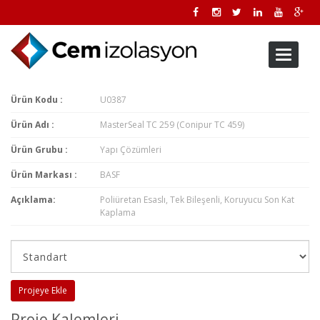
Toggle
navigati
Ürün Kodu :
U0387
Ürün Adı :
MasterSeal TC 259 (Conipur TC 459)
Ürün Grubu :
Yapı Çözümleri
Ürün Markası :
BASF
Açıklama:
Poliüretan Esaslı, Tek Bileşenli, Koruyucu Son Kat
Kaplama
Projeye Ekle
Proje Kalemleri