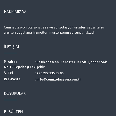
HAKKIMIZDA
Cem izolasyon olarak ısı, ses ve su izolasyon ürünleri satışı ile su
ürünleri uygulama hizmetleri müşterilerimize sunulmaktadır.
İLETIŞIM
Adres
:
Batıkent Mah. Keresteciler Sit. Çandar Sok.
No:10 Tepebaşı Eskişehir
Tel
:
+90 222 335 85 96
E-Posta
:
info@cemizolasyon.com.tr
DUYURULAR
E- BÜLTEN