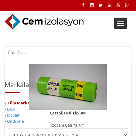
Toggle
navigati
Markalar
Tüm Markalar
BASF
Çatı Şiltesi Tip 300
İzocam
Onduline
İzocam Çatı Yalıtımı