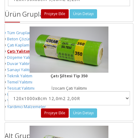
Ürün Grupları
Projeye Ekle
Ürün Detayı
Tüm Gruplar
Beton Çözümleri
Çatı Kaplama
Çatı Yalıtımı
Döşeme Yalıtımı
Duvar Yalıtımı
Sanayi Yalıtımı
Teknik Yalıtım
Çatı Şiltesi Tip 350
Temel Yalıtımı
Tesisat Yalıtımı
İzocam Çatı Yalıtımı
Ürün Materyalleri
Yapı Çözümleri
Yardımcı Malzemeler
Projeye Ekle
Ürün Detayı
Alt Gruplar