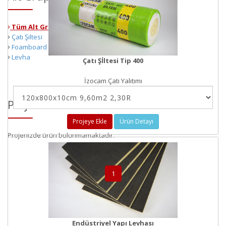
Tüm Alt Gruplar
Çatı Şiltesi
Foamboard
Levha
Çatı Şİltesi Tip 400
İzocam Çatı Yalıtımı
Proje Kalemleri
Projeye Ekle
Ürün Detayı
Projenizde ürün bulunmamaktadır.
1
Endüstriyel Yapı Levhası