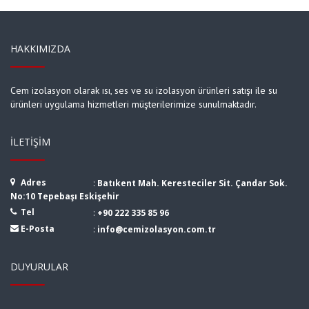
HAKKIMIZDA
Cem izolasyon olarak ısı, ses ve su izolasyon ürünleri satışı ile su
ürünleri uygulama hizmetleri müşterilerimize sunulmaktadır.
İLETIŞIM
Adres
:
Batıkent Mah. Keresteciler Sit. Çandar Sok.
No:10 Tepebaşı Eskişehir
Tel
:
+90 222 335 85 96
E-Posta
:
info@cemizolasyon.com.tr
DUYURULAR