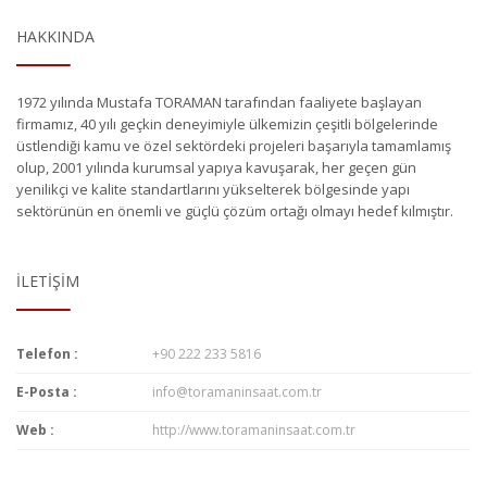
HAKKINDA
1972 yılında Mustafa TORAMAN tarafından faaliyete başlayan
firmamız, 40 yılı geçkin deneyimiyle ülkemizin çeşitli bölgelerinde
üstlendiği kamu ve özel sektördeki projeleri başarıyla tamamlamış
olup, 2001 yılında kurumsal yapıya kavuşarak, her geçen gün
yenilikçi ve kalite standartlarını yükselterek bölgesinde yapı
sektörünün en önemli ve güçlü çözüm ortağı olmayı hedef kılmıştır.
İLETIŞIM
Telefon :
+90 222 233 5816
E-Posta :
info@toramaninsaat.com.tr
Web :
http://www.toramaninsaat.com.tr