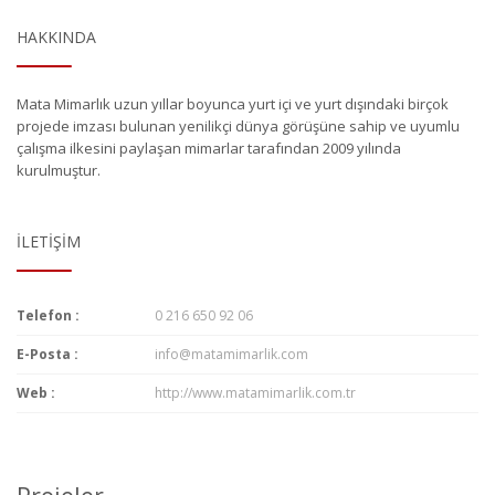
HAKKINDA
Mata Mimarlık uzun yıllar boyunca yurt içi ve yurt dışındaki birçok
projede imzası bulunan yenilikçi dünya görüşüne sahip ve uyumlu
çalışma ilkesini paylaşan mimarlar tarafından 2009 yılında
kurulmuştur.
İLETIŞIM
Telefon :
0 216 650 92 06
E-Posta :
info@matamimarlik.com
Web :
http://www.matamimarlik.com.tr