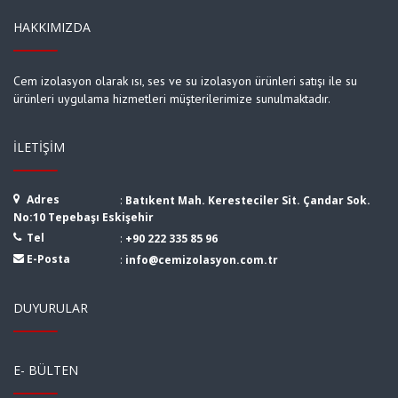
HAKKIMIZDA
Cem izolasyon olarak ısı, ses ve su izolasyon ürünleri satışı ile su
ürünleri uygulama hizmetleri müşterilerimize sunulmaktadır.
İLETIŞIM
Adres
:
Batıkent Mah. Keresteciler Sit. Çandar Sok.
No:10 Tepebaşı Eskişehir
Tel
:
+90 222 335 85 96
E-Posta
:
info@cemizolasyon.com.tr
DUYURULAR
E- BÜLTEN