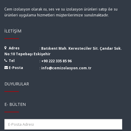
Cem izolasyon olarak ısı, ses ve su izolasyon ürünleri satışı ile su
ürünleri uygulama hizmetleri müşterilerimize sunulmaktadır.
İLETIŞIM
Adres
:
Batıkent Mah. Keresteciler Sit. Çandar Sok.
No:10 Tepebaşı Eskişehir
Tel
:
+90 222 335 85 96
E-Posta
:
info@cemizolasyon.com.tr
DUYURULAR
E- BÜLTEN