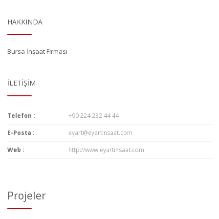
HAKKINDA
Bursa İnşaat Firması
İLETIŞIM
Telefon :
+90 224 232 44 44
E-Posta :
eyart@eyartinsaat.com
Web :
http://www.eyartinsaat.com
Projeler