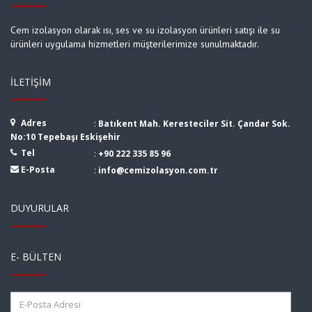
Cem izolasyon olarak ısı, ses ve su izolasyon ürünleri satışı ile su
ürünleri uygulama hizmetleri müşterilerimize sunulmaktadır.
İLETIŞIM
Adres
:
Batıkent Mah. Keresteciler Sit. Çandar Sok.
No:10 Tepebaşı Eskişehir
Tel
:
+90 222 335 85 96
E-Posta
:
info@cemizolasyon.com.tr
DUYURULAR
E- BÜLTEN