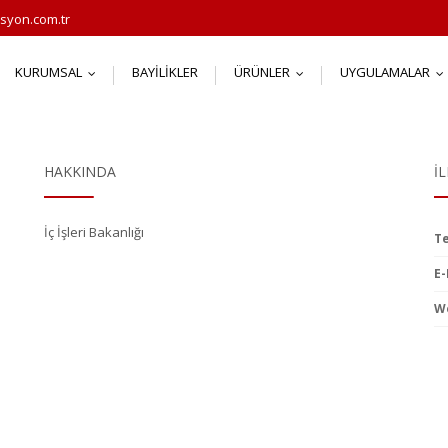
syon.com.tr
KURUMSAL
BAYILIKLER
ÜRÜNLER
UYGULAMALAR
...
...
.
HAKKINDA
İ
İç İşleri Bakanlığı
Te
E-
We