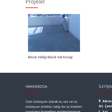
Projeler
k Valiliği
Vali Konağı
Bilecik Valiliği Bilecik Vali Konağı
HAKKIMIZDA
İLETIŞI
Adres
Cem izolasyon olarak ısı, ses ve su
Sit. Çan
izolasyon ürünleri satışı ile su ürünleri
uygulama hizmetleri müşterilerimize
Tel