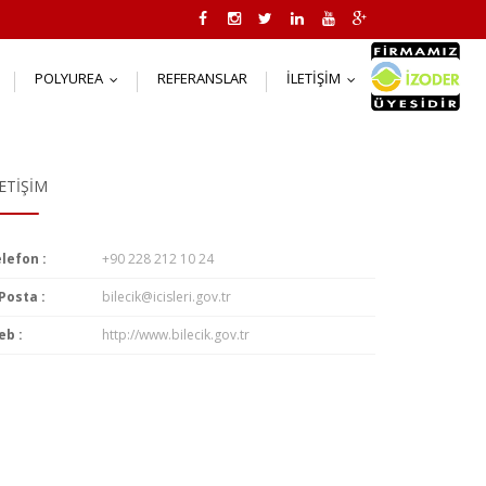
POLYUREA
REFERANSLAR
İLETIŞIM
..
...
...
LETIŞIM
lefon :
+90 228 212 10 24
Posta :
bilecik@icisleri.gov.tr
b :
http://www.bilecik.gov.tr