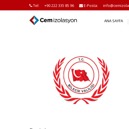
Tel:
+90 222 335 85 96
E-Posta:
info@cemizola
ANA SAYFA